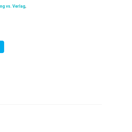
ing vs. Verlag
,