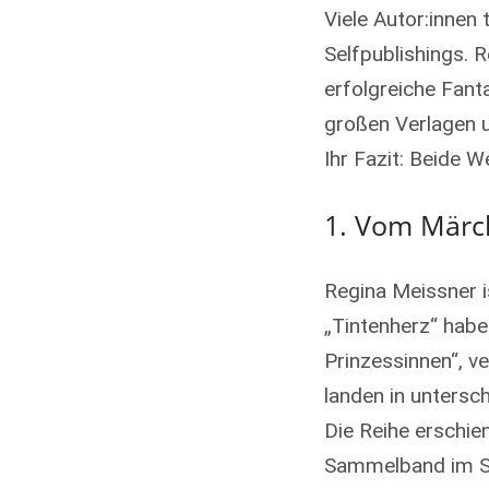
Viele Autor:innen
Selfpublishings. 
erfolgreiche Fant
großen Verlagen u
Ihr Fazit: Beide W
1. Vom Märch
Regina Meissner i
„Tintenherz“ habe
Prinzessinnen“, v
landen in untersc
Die Reihe erschie
Sammelband im S