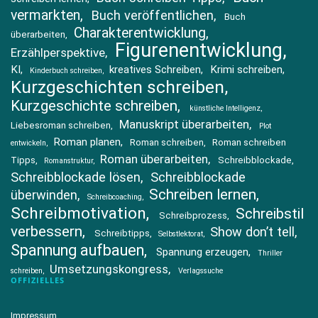
vermarkten
Buch veröffentlichen
Buch
Charakterentwicklung
überarbeiten
Figurenentwicklung
Erzählperspektive
KI
kreatives Schreiben
Krimi schreiben
Kinderbuch schreiben
Kurzgeschichten schreiben
Kurzgeschichte schreiben
künstliche Intelligenz
Manuskript überarbeiten
Liebesroman schreiben
Plot
Roman planen
Roman schreiben
Roman schreiben
entwickeln
Roman überarbeiten
Tipps
Schreibblockade
Romanstruktur
Schreibblockade lösen
Schreibblockade
Schreiben lernen
überwinden
Schreibcoaching
Schreibmotivation
Schreibstil
Schreibprozess
verbessern
Show don’t tell
Schreibtipps
Selbstlektorat
Spannung aufbauen
Spannung erzeugen
Thriller
Umsetzungskongress
schreiben
Verlagssuche
OFFIZIELLES
Impressum