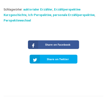
Schlagwörter:
auktorialer Erzähler
,
Erzählperspektive
Kurzgeschichte
,
Ich-Perspektive
,
personale Erzählperspektive
,
Perspektivwechsel
Share on Facebook
Share on Twitter